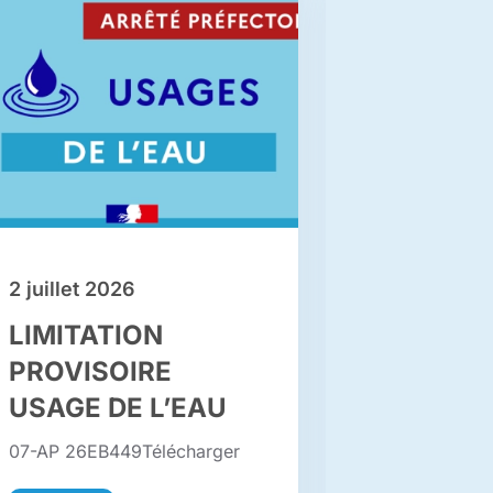
2 juillet 2026
1 juillet 20
LIMITATION
[OFFRE
PROVISOIRE
– ADMIN
USAGE DE L’EAU
07-AP 26EB449Télécharger
La Commune 
recrute un(e)