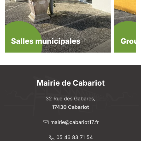
Salles municipales
Group
Mairie de Cabariot
32 Rue des Gabares,
17430 Cabariot
mairie@cabariot17.fr
05 46 83 71 54