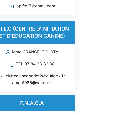
jopifto17@gmail.com
.I.E.C (CENTRE D’INITIATION
ET D’EDUCATION CANINE)
Mme GRANGÉ-COURTY
TEL 07 84 28 82 98
clubcanincabariot2@outlook.fr
amgc1985@yahoo.fr
F.N.A.C.A