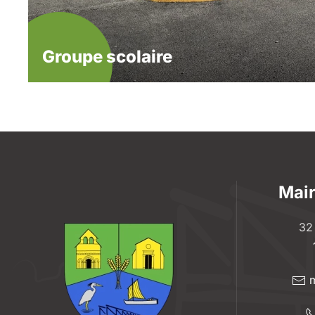
Groupe scolaire
Mair
32
m