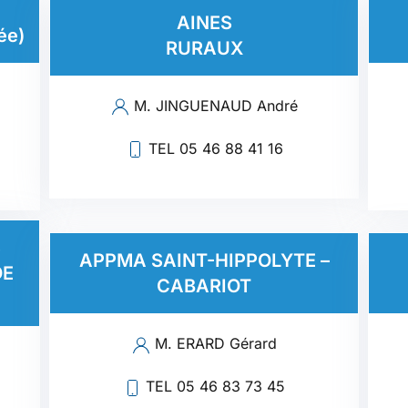
AINES
ée)
RURAUX
M. JINGUENAUD André
TEL 05 46 88 41 16
S
APPMA SAINT-HIPPOLYTE –
DE
CABARIOT
M. ERARD Gérard
TEL 05 46 83 73 45