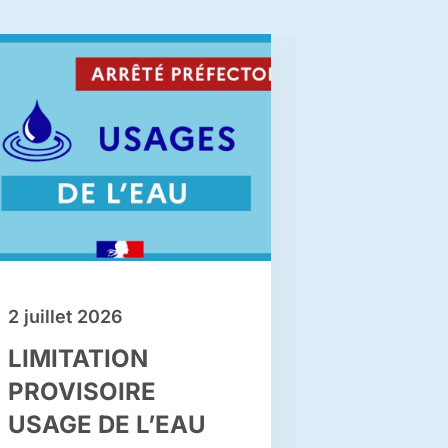
2 juillet 2026
1 juillet 20
LIMITATION
[OFFRE
PROVISOIRE
– ADMIN
USAGE DE L’EAU