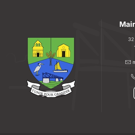
Mair
32
m